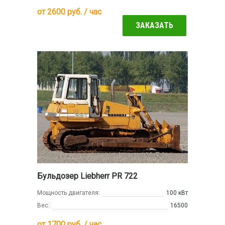
от
2600
руб. / час
ЗАКАЗАТЬ
Бульдозер Liebherr PR 722
Мощность двигателя:
100 кВт
Вес:
16500
от
1700
руб. / час